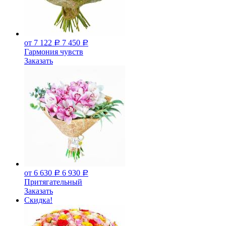
от 7 122
7 450
Р
Р
Гармония чувств
Заказать
от 6 630
6 930
Р
Р
Притягательный
Заказать
Скидка!