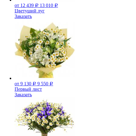
от 12 439
13 010
Р
Р
Цветущий луг
Заказать
от 9 130
9 550
Р
Р
Первый лист
Заказать