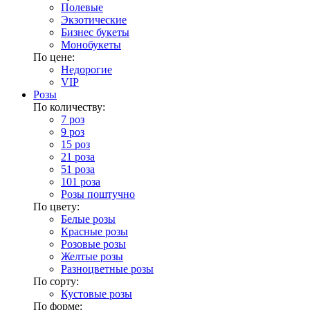
Полевые
Экзотические
Бизнес букеты
Монобукеты
По цене:
Недорогие
VIP
Розы
По количеству:
7 роз
9 роз
15 роз
21 роза
51 роза
101 роза
Розы поштучно
По цвету:
Белые розы
Красные розы
Розовые розы
Желтые розы
Разноцветные розы
По сорту:
Кустовые розы
По форме: