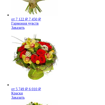
от 7 122
7 450
Р
Р
Гармония чувств
Заказать
от 5 749
6 010
Р
Р
Краски
Заказать