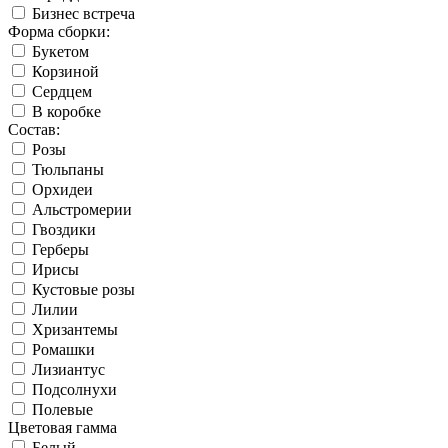
Бизнес встреча
Форма сборки:
Букетом
Корзиной
Сердцем
В коробке
Состав:
Розы
Тюльпаны
Орхидеи
Альстромерии
Гвоздики
Герберы
Ирисы
Кустовые розы
Лилии
Хризантемы
Ромашки
Лизиантус
Подсолнухи
Полевые
Цветовая гамма
Белый