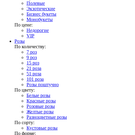
Полевые
Экзотические
Бизнес букеты
Монобукеты
По цене:
Недорогие
VIP
Розы
По количеству:
7 роз
9 роз
15 роз
21 роза
51 роза
101 роза
Розы поштучно
По цвету:
Белые розы
Красные розы
Розовые розы
Желтые розы
Разноцветные розы
По сорту:
Кустовые розы
По форме: