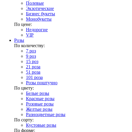
Полевые
Экзотические
Бизнес букеты
Монобукеты
По цене:
Недорогие
VIP
Розы
По количеству:
7 роз
9 роз
15 роз
21 роза
51 роза
101 роза
Розы поштучно
По цвету:
Белые розы
Красные розы
Розовые розы
Желтые розы
Разноцветные розы
По сорту:
Кустовые розы
По форме: