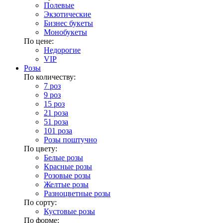
Полевые
Экзотические
Бизнес букеты
Монобукеты
По цене:
Недорогие
VIP
Розы
По количеству:
7 роз
9 роз
15 роз
21 роза
51 роза
101 роза
Розы поштучно
По цвету:
Белые розы
Красные розы
Розовые розы
Желтые розы
Разноцветные розы
По сорту:
Кустовые розы
По форме: