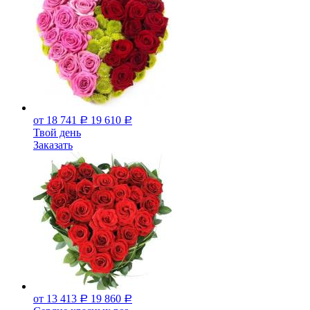
от 18 741
19 610
Р
Р
Твой день
Заказать
от 13 413
19 860
Р
Р