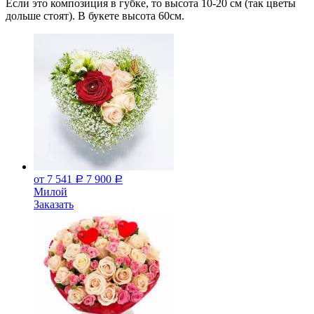
Если это композиция в губке, то высота 10-20 см (так цветы
дольше стоят). В букете высота 60см.
от 7 541
7 900
Р
Р
Милой
Заказать