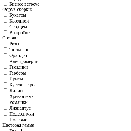
Бизнес встреча
Форма сборки:
Букетом
Корзиной
Сердцем
В коробке
Состав:
Розы
Тюльпаны
Орхидеи
Альстромерии
Гвоздики
Герберы
Ирисы
Кустовые розы
Лилии
Хризантемы
Ромашки
Лизиантус
Подсолнухи
Полевые
Цветовая гамма
Белый