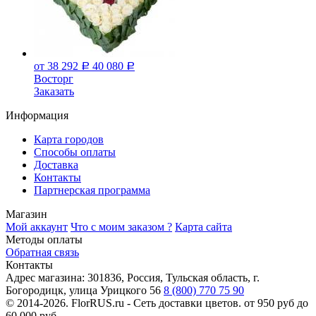
от 38 292
40 080
Р
Р
Восторг
Заказать
Информация
Карта городов
Способы оплаты
Доставка
Контакты
Партнерская программа
Магазин
Мой аккаунт
Что с моим заказом ?
Карта сайта
Методы оплаты
Обратная связь
Контакты
Адрес магазина:
301836, Россия, Тульская область, г.
Богородицк, улица Урицкого 56
8 (800) 770 75 90
© 2014-2026. FlorRUS.ru - Сеть доставки цветов.
от 950 руб до
60 000 руб