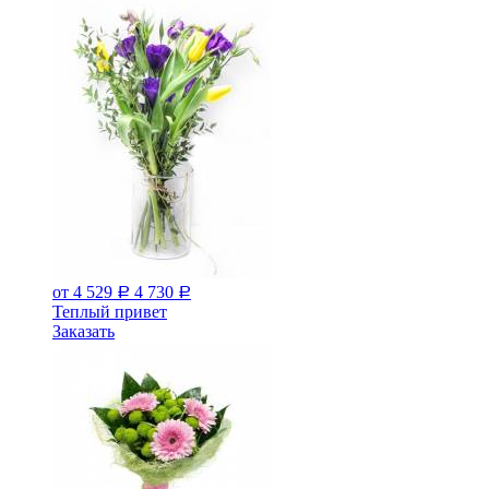
от 4 529
4 730
Р
Р
Теплый привет
Заказать