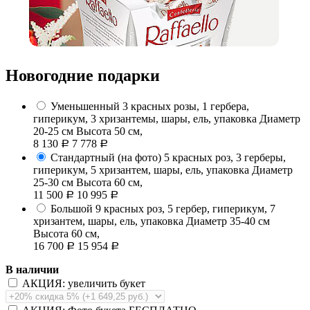
Новогодние подарки
Уменьшенный
3 красных розы, 1 гербера,
гиперикум, 3 хризантемы, шары, ель, упаковка
Диаметр
20-25 см Высота 50 см,
8 130
7 778
Р
Р
Стандартный (на фото)
5 красных роз, 3 герберы,
гиперикум, 5 хризантем, шары, ель, упаковка
Диаметр
25-30 см Высота 60 см,
11 500
10 995
Р
Р
Большой
9 красных роз, 5 гербер, гиперикум, 7
хризантем, шары, ель, упаковка
Диаметр 35-40 см
Высота 60 см,
16 700
15 954
Р
Р
В наличии
АКЦИЯ: увеличить букет