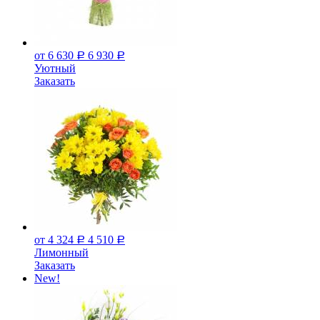
от 6 630
6 930
Р
Р
Уютный
Заказать
от 4 324
4 510
Р
Р
Лимонный
Заказать
New!