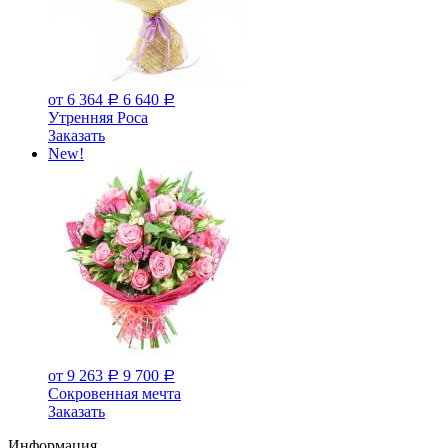
от 6 364
6 640
Р
Р
Утренняя Роса
Заказать
New!
от 9 263
9 700
Р
Р
Сокровенная мечта
Заказать
Информация