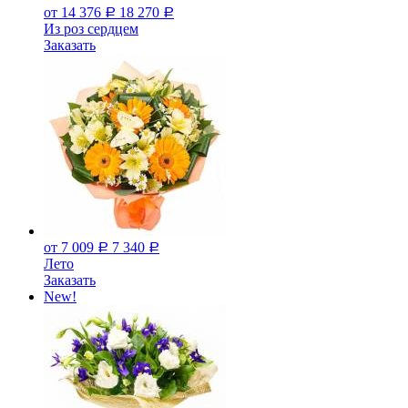
от 14 376
18 270
Р
Р
Из роз сердцем
Заказать
от 7 009
7 340
Р
Р
Лето
Заказать
New!