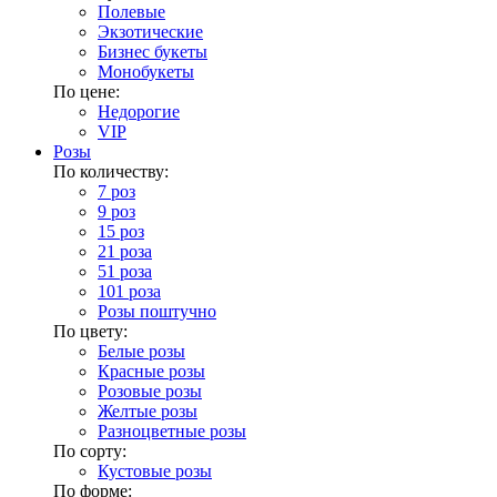
Полевые
Экзотические
Бизнес букеты
Монобукеты
По цене:
Недорогие
VIP
Розы
По количеству:
7 роз
9 роз
15 роз
21 роза
51 роза
101 роза
Розы поштучно
По цвету:
Белые розы
Красные розы
Розовые розы
Желтые розы
Разноцветные розы
По сорту:
Кустовые розы
По форме: