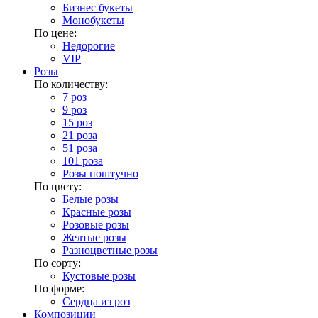
Бизнес букеты
Монобукеты
По цене:
Недорогие
VIP
Розы
По количеству:
7 роз
9 роз
15 роз
21 роза
51 роза
101 роза
Розы поштучно
По цвету:
Белые розы
Красные розы
Розовые розы
Желтые розы
Разноцветные розы
По сорту:
Кустовые розы
По форме:
Сердца из роз
Композиции