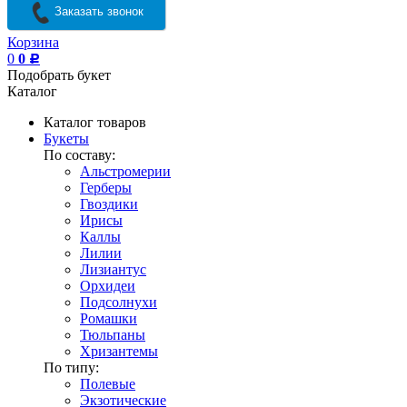
Заказать звонок
Корзина
0
0
Р
Подобрать букет
Каталог
Каталог товаров
Букеты
По составу:
Альстромерии
Герберы
Гвоздики
Ирисы
Каллы
Лилии
Лизиантус
Орхидеи
Подсолнухи
Ромашки
Тюльпаны
Хризантемы
По типу:
Полевые
Экзотические