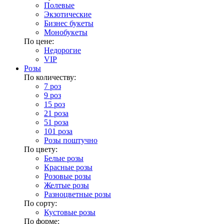
Полевые
Экзотические
Бизнес букеты
Монобукеты
По цене:
Недорогие
VIP
Розы
По количеству:
7 роз
9 роз
15 роз
21 роза
51 роза
101 роза
Розы поштучно
По цвету:
Белые розы
Красные розы
Розовые розы
Желтые розы
Разноцветные розы
По сорту:
Кустовые розы
По форме: