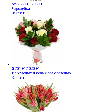
от 6 630
6 930
Р
Р
Чародейка
Заказать
6 701
7 020
Р
Р
Из красных и белых роз с зеленью
Заказать