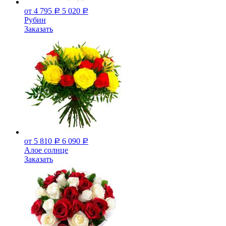
от 4 795
5 020
Р
Р
Рубин
Заказать
от 5 810
6 090
Р
Р
Алое солнце
Заказать