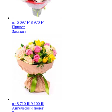
от 6 097
8 970
Р
Р
Привет
Заказать
от 8 710
9 100
Р
Р
Ангельский полет