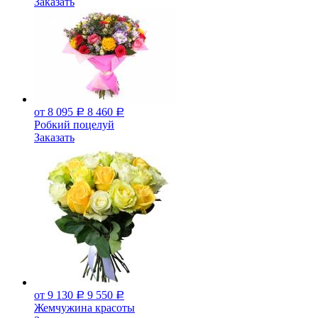
Заказать
от 8 095
8 460
Р
Р
Робкий поцелуй
Заказать
от 9 130
9 550
Р
Р
Жемчужина красоты